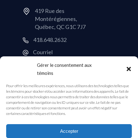
419 Rue des
Montérégiennes,
Québec, QC G1C 7J7
418.648.2632
Courriel
Gérer le consentement aux
témoins
Informations ?
Pour offrir les meilleures expériences, nous utilisons des technologies telles que
Demande de soumission
les témoins pour stocker et/ou accéder aux informations des appareils. Le fait de
consentir à ces technologies nous permettra de traiter des données telles que le
comportement de navigation ou les ID uniques sur ce site. Le fait de ne pas
consentir ou de retirer son consentement peut avoir un effet négatif sur
certaines caractéristiques et fonctions.
Accepter